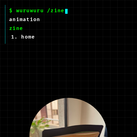
$ wuruwuru
/zine
animation
zine
1. home